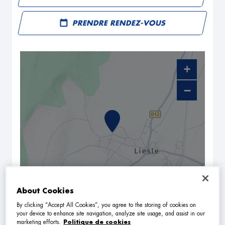
PRENDRE RENDEZ-VOUS
+
−
About Cookies
NAVIGUER
ITINÉRAIRE
By clicking “Accept All Cookies”, you agree to the storing of cookies on
Leaflet
| Map ©2026
HERE
your device to enhance site navigation, analyze site usage, and assist in our
Horaires d'ouverture
marketing efforts.
Politique de cookies