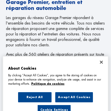
Garage Premier, entretien et
réparation automobile
Les garages du réseau Garage Premier répondent à
l'ensemble des besoins de votre véhicule. Tous nos ateliers
de réparation proposent une gamme complète de services
pour la réparation et l'entretien des voitures. Nous nous
engageons à fournir un travail professionnel, de qualité
pour satisfaire nos clients.
Avec plus de 560 ateliers de réparation présents sur toute
la France, vous trouverez toujours un Garage Premier à
proximité de chez vous.
About Cookies
Des prestations et des services de
By clicking “Accept All Cookies”, you agree to the storing of cookies on
your device to enhance site navigation, analyze site usage, and assist in our
réparation et d'entretien de qualité
marketing efforts.
Politique de cookies
Les ateliers de réparation du réseau Garage Premier
proposent une gamme complète de services de réparation
Reject All
Accept All Cookies
et d'entretien automobile. De la vidange moteur au
changement de plaquettes de frein, en passant par les
Cookie Settings