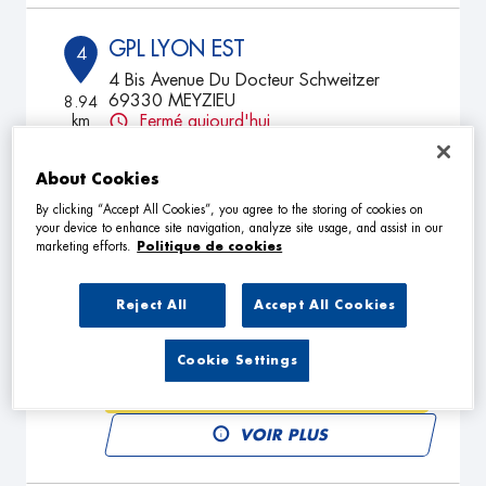
GPL LYON EST
4
4 Bis Avenue Du Docteur Schweitzer
69330 MEYZIEU
8.94
km
Fermé aujourd'hui
TÉLÉPHONE
About Cookies
VOIR PLUS
By clicking “Accept All Cookies”, you agree to the storing of cookies on
your device to enhance site navigation, analyze site usage, and assist in our
marketing efforts.
Politique de cookies
TRADING MOTORS
5
Reject All
Accept All Cookies
7 Bis rue de la Pouponniere
69100 VILLEURBANNE
9.02
km
Fermé aujourd'hui
Cookie Settings
TÉLÉPHONE
VOIR PLUS