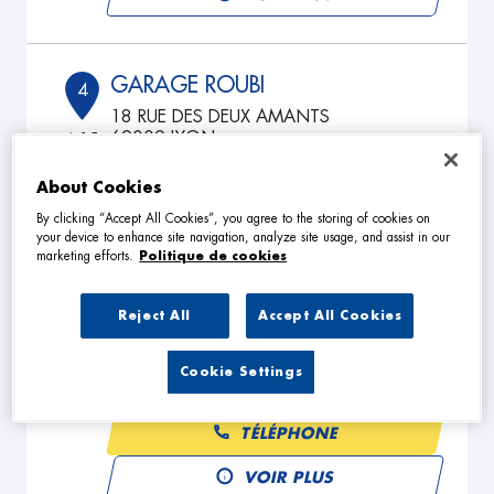
GARAGE ROUBI
4
18 RUE DES DEUX AMANTS
69009 LYON
6.15
km
Fermé actuellement
About Cookies
TÉLÉPHONE
By clicking “Accept All Cookies”, you agree to the storing of cookies on
VOIR PLUS
your device to enhance site navigation, analyze site usage, and assist in our
marketing efforts.
Politique de cookies
Reject All
Accept All Cookies
TRADING MOTORS
5
7 Bis rue de la Pouponniere
Cookie Settings
69100 VILLEURBANNE
8.16
km
Fermé actuellement
TÉLÉPHONE
VOIR PLUS