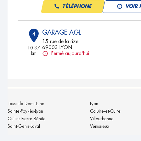
TÉLÉPHONE
VOIR 
GARAGE AGL
4
15 rue de la rize
69003 LYON
10.37
km
Fermé aujourd'hui
TÉLÉPHONE
VOIR 
FRED AUTO
5
20 Rue Jean Chevailler
Tassin-la-Demi-Lune
69008 LYON
Lyon
10.99
km
Fermé aujourd'hui
Sainte-Foy-lès-Lyon
Caluire-et-Cuire
Oullins-Pierre-Bénite
Villeurbanne
TÉLÉPHONE
VOIR 
Saint-Genis-Laval
Vénissieux