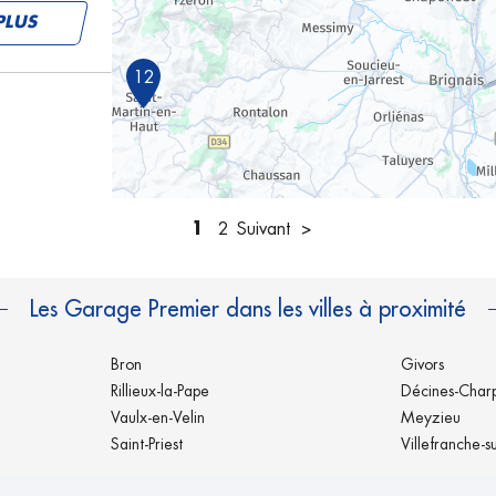
PLUS
12
PLUS
1
2
Suivant
Les Garage Premier dans les villes à proximité
Bron
Givors
Rillieux-la-Pape
Décines-Char
Vaulx-en-Velin
Meyzieu
PLUS
Saint-Priest
Villefranche-