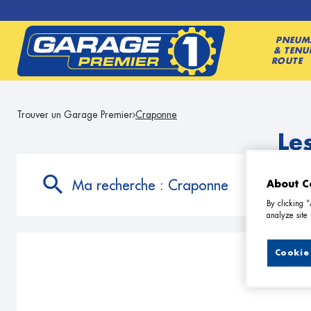
PNEUM
& TENU
ROUTE
Trouver un Garage Premier
Craponne
Le
Ma recherche :
Craponne
About C
By clicking 
analyze site 
Cookie 