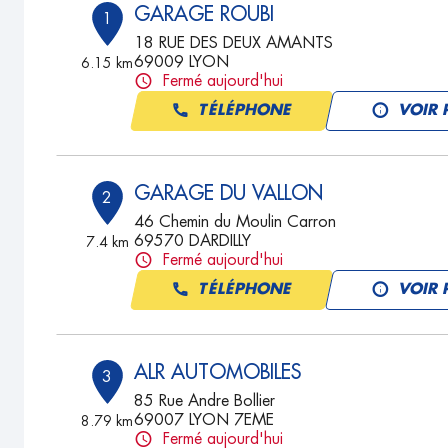
GARAGE ROUBI
1
18 RUE DES DEUX AMANTS
69009 LYON
6.15 km
Fermé aujourd'hui
TÉLÉPHONE
VOIR 
GARAGE DU VALLON
2
46 Chemin du Moulin Carron
69570 DARDILLY
7.4 km
Fermé aujourd'hui
TÉLÉPHONE
VOIR 
ALR AUTOMOBILES
3
85 Rue Andre Bollier
69007 LYON 7EME
8.79 km
Fermé aujourd'hui