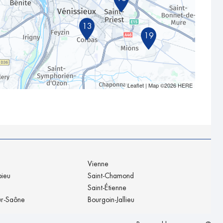
13
19
Leaflet
| Map ©2026
HERE
Vienne
pieu
Saint-Chamond
Saint-Étienne
sur-Saône
Bourgoin-Jallieu