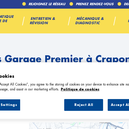
REJOIGNEZ LE RÉSEAU
PRENEZ RENDEZ-VOUS
DE
ATIQUE
ENTRETIEN &
MÉCANIQUE &
E DE
RÉVISION
DIAGNOSTIC
s Garage Premier à Crapo
ookies
“Accept All Cookies”, you agree to the storing of cookies on your device to enhance site na
usage, and assist in our marketing efforts.
Politique de cookies
Settings
Reject All
Accept A
25 Garage Premier à Craponne