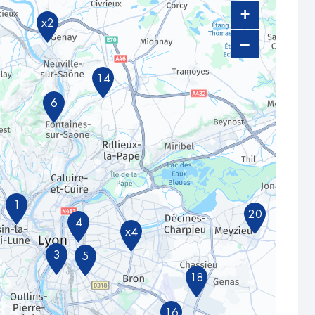
+
x2
−
14
6
1
20
4
x4
3
5
18
16