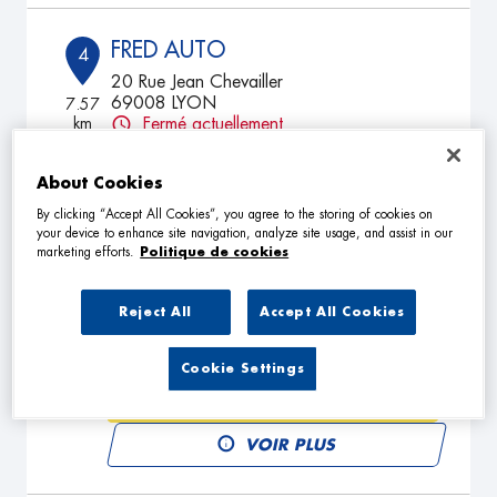
FRED AUTO
4
20 Rue Jean Chevailler
69008 LYON
7.57
km
Fermé actuellement
TÉLÉPHONE
About Cookies
VOIR PLUS
By clicking “Accept All Cookies”, you agree to the storing of cookies on
your device to enhance site navigation, analyze site usage, and assist in our
marketing efforts.
Politique de cookies
MECA MICHEL
5
Reject All
Accept All Cookies
9 Chemin De Genas
69800 SAINT-PRIEST
7.79
km
Fermé actuellement
Cookie Settings
TÉLÉPHONE
VOIR PLUS