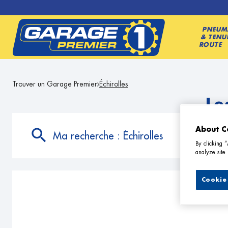
PNEUM
& TENU
ROUTE
Trouver un Garage Premier
Échirolles
Le
About C
Ma recherche :
Échirolles
By clicking 
analyze site 
Cookie 