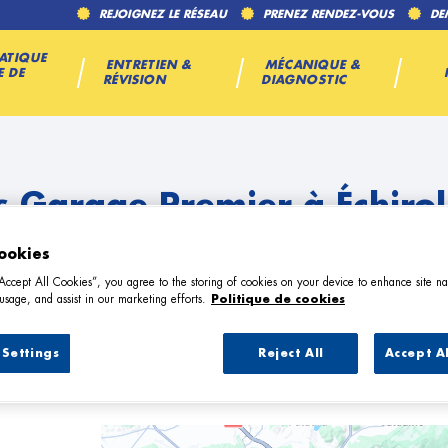
REJOIGNEZ LE RÉSEAU
PRENEZ RENDEZ-VOUS
DE
ATIQUE
ENTRETIEN &
MÉCANIQUE &
E DE
RÉVISION
DIAGNOSTIC
s Garage Premier à Échirol
ookies
“Accept All Cookies”, you agree to the storing of cookies on your device to enhance site na
usage, and assist in our marketing efforts.
Politique de cookies
Settings
Reject All
Accept A
18 Garage Premier à Échirolles