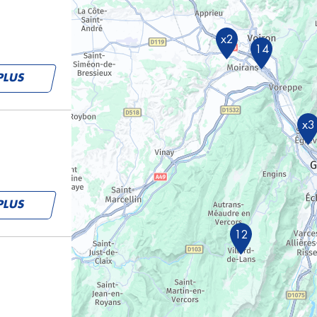
x2
14
PLUS
x3
PLUS
12