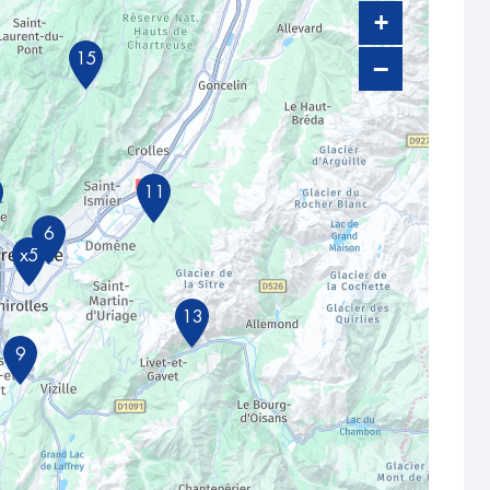
+
15
−
11
6
x5
13
9