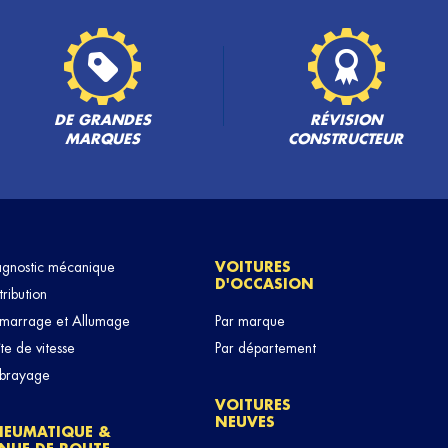
PLUS
DE GRANDES
RÉVISION
MARQUES
CONSTRUCTEUR
agnostic mécanique
VOITURES
D'OCCASION
PLUS
tribution
marrage et Allumage
Par marque
te de vitesse
Par département
brayage
VOITURES
NEUVES
NEUMATIQUE &