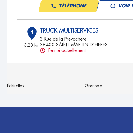
TÉLÉPHONE
VOIR 
TRUCK MULTISERVICES
4
3 Rue de la Prevachere
38400 SAINT MARTIN D'HERES
3.23 km
Fermé actuellement
TÉLÉPHONE
VOIR 
SMD AUTO
5
Échirolles
Grenoble
4 rue Jacques Anquetil
38400 ST MARTIN D'HERES
3.6 km
Fermé actuellement
TÉLÉPHONE
VOIR 