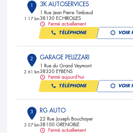
3K AUTOSERVICES
1
1 Rue Jean Pierre Timbaud
38130 ECHIROLLES
1.17 km
Fermé actuellement
TÉLÉPHONE
VOIR 
GARAGE PELIZZARI
2
1 Rue du Grand Veymont
38320 EYBENS
2.61 km
Fermé aujourd'hui
TÉLÉPHONE
VOIR 
RG AUTO
3
22 Rue Joseph Bouchayer
38100 GRENOBLE
3.07 km
Fermé actuellement