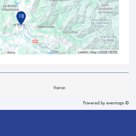
18
Leaflet
| Map ©2026
HERE
Voiron
Powered by
evermaps ©