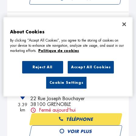
GARAGE PELIZZARI
4
About Cookies
1 Rue du Grand Veymont
38320 EYBENS
2.5 km
By clicking “Accept All Cookies”, you agree to the storing of cookies on
Fermé aujourd'hui
your device to enhance site navigation, analyze site usage, and assist in our
marketing efforts.
Politique de cookies
TÉLÉPHONE
VOIR PLUS
Reject All
Accept All Cookies
Cookie Settings
RG AUTO
5
22 Rue Joseph Bouchayer
38100 GRENOBLE
3.39
km
Fermé aujourd'hui
TÉLÉPHONE
VOIR PLUS