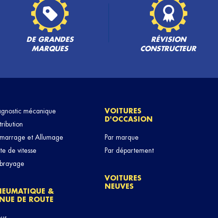
DE GRANDES
RÉVISION
MARQUES
CONSTRUCTEUR
agnostic mécanique
VOITURES
D'OCCASION
tribution
marrage et Allumage
Par marque
te de vitesse
Par département
brayage
VOITURES
NEUVES
NEUMATIQUE &
NUE DE ROUTE
eus