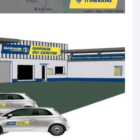
ITINÉRAIRE
Leaflet
| Map ©2026
HERE