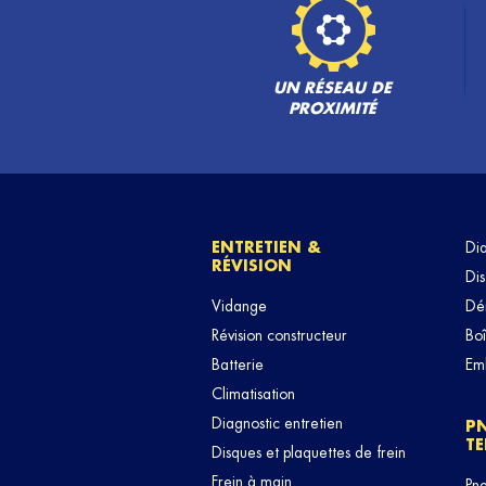
UN RÉSEAU DE
PROXIMITÉ
ENTRETIEN &
Di
RÉVISION
Dis
Vidange
Dé
Révision constructeur
Boî
Batterie
Em
Climatisation
Diagnostic entretien
P
TE
Disques et plaquettes de frein
Frein à main
Pn