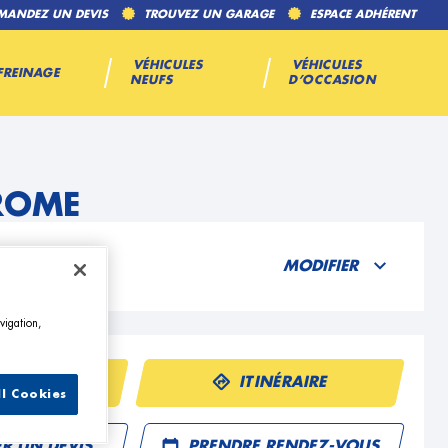
MANDEZ UN DEVIS
TROUVEZ UN GARAGE
ESPACE ADHÉRENT
VÉHICULES
VÉHICULES
FREINAGE
NEUFS
D’OCCASION
EROME
MODIFIER
vigation,
ÉPHONE
ITINÉRAIRE
ll Cookies
R UN DEVIS
PRENDRE RENDEZ-VOUS