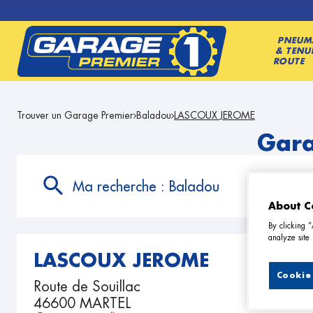
PNEUM
& TENU
ROUTE
Trouver un Garage Premier
Baladou
LASCOUX JEROME
Gara
Ma recherche :
Baladou
About C
By clicking 
analyze site 
LASCOUX JEROME
Cookie 
Route de Souillac
46600 MARTEL