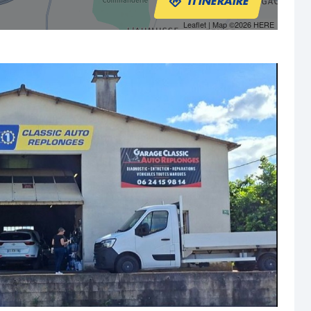
ITINÉRAIRE
Leaflet
| Map ©2026
HERE