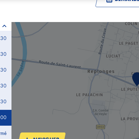
:30
:30
:30
:30
:30
:00
rmé