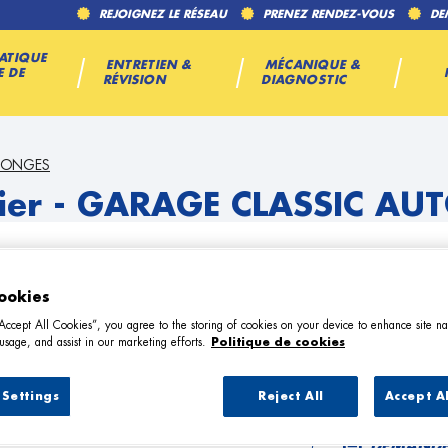
REJOIGNEZ LE RÉSEAU
PRENEZ RENDEZ-VOUS
DE
ATIQUE
ENTRETIEN &
MÉCANIQUE &
E DE
RÉVISION
DIAGNOSTIC
PLONGES
ier - GARAGE CLASSIC AU
ookies
“Accept All Cookies”, you agree to the storing of cookies on your device to enhance site na
usage, and assist in our marketing efforts.
Politique de cookies
LONGES
TÉL
Settings
Reject All
Accept A
DEMANDE