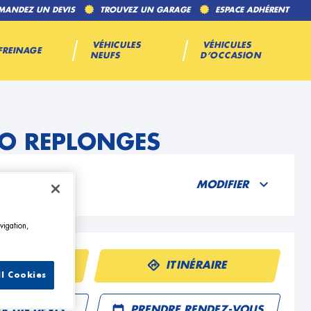
MANDEZ UN DEVIS
TROUVEZ UN GARAGE
ESPACE ADHÉRENT
VÉHICULES
VÉHICULES
FREINAGE
NEUFS
D’OCCASION
TO REPLONGES
MODIFIER
vigation,
ÉPHONE
ITINÉRAIRE
ll Cookies
R UN DEVIS
PRENDRE RENDEZ-VOUS