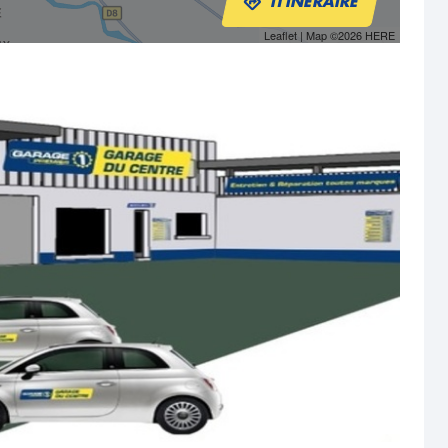
ITINÉRAIRE
Leaflet
| Map ©2026
HERE