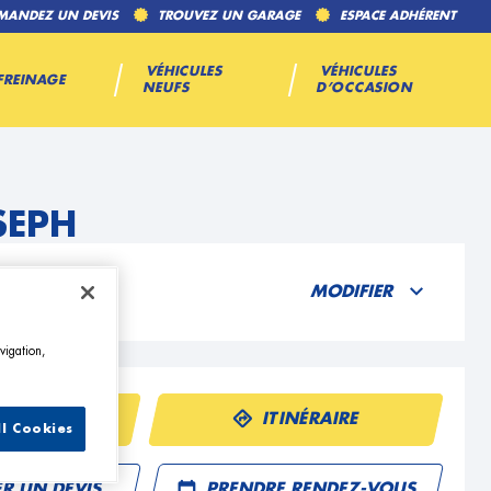
MANDEZ UN DEVIS
TROUVEZ UN GARAGE
ESPACE ADHÉRENT
VÉHICULES
VÉHICULES
FREINAGE
NEUFS
D’OCCASION
SEPH
MODIFIER
vigation,
ÉPHONE
ITINÉRAIRE
ll Cookies
R UN DEVIS
PRENDRE RENDEZ-VOUS