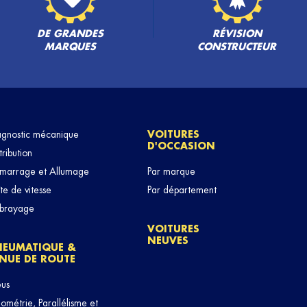
DE GRANDES
RÉVISION
MARQUES
CONSTRUCTEUR
agnostic mécanique
VOITURES
D'OCCASION
tribution
marrage et Allumage
Par marque
te de vitesse
Par département
brayage
VOITURES
NEUVES
NEUMATIQUE &
NUE DE ROUTE
eus
métrie, Parallélisme et