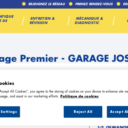
REJOIGNEZ LE RÉSEAU
PRENEZ RENDEZ-VOUS
DE
ATIQUE
ENTRETIEN &
MÉCANIQUE &
E DE
RÉVISION
DIAGNOSTIC
age Premier - GARAGE JO
ookies
“Accept All Cookies”, you agree to the storing of cookies on your device to enhance site na
usage, and assist in our marketing efforts.
Politique de cookies
TÉL
Settings
Reject All
Accept A
DEMANDE