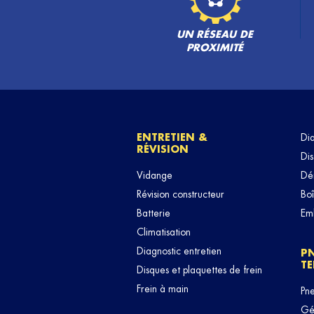
UN RÉSEAU DE
PROXIMITÉ
ENTRETIEN &
Di
RÉVISION
Dis
Vidange
Dé
Révision constructeur
Boî
Batterie
Em
Climatisation
Diagnostic entretien
P
TE
Disques et plaquettes de frein
Frein à main
Pn
Géo