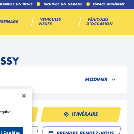
MANDEZ UN DEVIS
TROUVEZ UN GARAGE
ESPACE ADHÉRENT
VÉHICULES
VÉHICULES
FREINAGE
NEUFS
D’OCCASION
ESSY
MODIFIER
vigation,
ÉPHONE
ITINÉRAIRE
R UN DEVIS
PRENDRE RENDEZ-VOUS
ll Cookies