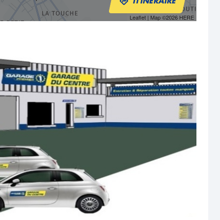
ITINÉRAIRE
Leaflet
| Map ©2026
HERE