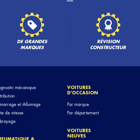
DE GRANDES
RÉVISION
MARQUES
CONSTRUCTEUR
agnostic mécanique
VOITURES
D'OCCASION
tribution
marrage et Allumage
Par marque
te de vitesse
Par département
brayage
VOITURES
NEUVES
NEUMATIQUE &