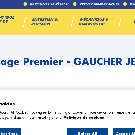
REJOIGNEZ LE RÉSEAU
PRENEZ RENDEZ-VOUS
DE
ATIQUE
ENTRETIEN &
MÉCANIQUE &
E DE
RÉVISION
DIAGNOSTIC
age Premier - GAUCHER J
ookies
“Accept All Cookies”, you agree to the storing of cookies on your device to enhance site na
TÉL
usage, and assist in our marketing efforts.
Politique de cookies
DEMANDE
Settings
Reject All
Accept A