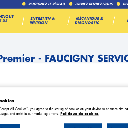
REJOIGNEZ LE RÉSEAU
PRENEZ RENDEZ-VOUS
DE
ATIQUE
ENTRETIEN &
MÉCANIQUE &
E DE
RÉVISION
DIAGNOSTIC
Premier - FAUCIGNY SERVI
ookies
TÉL
“Accept All Cookies”, you agree to the storing of cookies on your device to enhance site na
usage, and assist in our marketing efforts.
Politique de cookies
DEMANDE