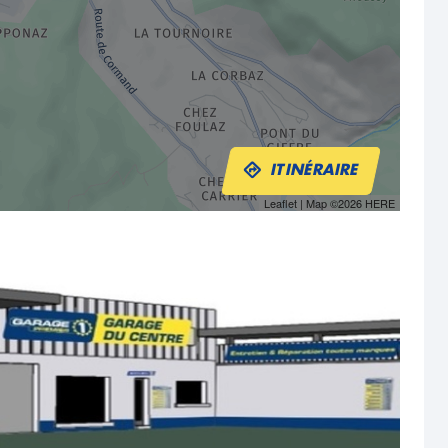
ITINÉRAIRE
Leaflet
| Map ©2026
HERE