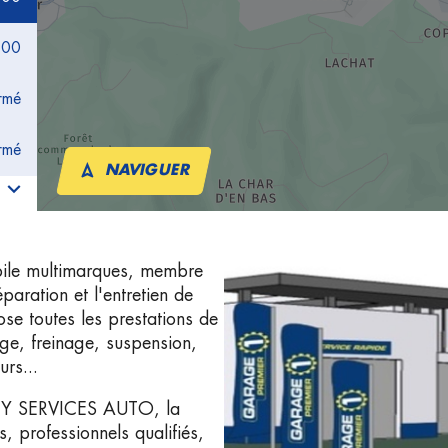
:00
rmé
rmé
NAVIGUER
ile multimarques, membre
ration et l'entretien de
e toutes les prestations de
nge, freinage, suspension,
urs...
IGNY SERVICES AUTO,
la
, professionnels qualifiés,