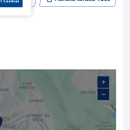
ll Cookies
+
−