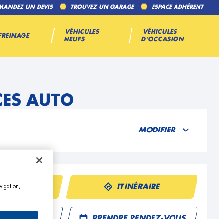
MANDEZ UN DEVIS
TROUVEZ UN GARAGE
ESPACE ADHÉRENT
VÉHICULES
VÉHICULES
FREINAGE
NEUFS
D’OCCASION
CES AUTO
MODIFIER
ÉPHONE
ITINÉRAIRE
vigation,
R UN DEVIS
PRENDRE RENDEZ-VOUS