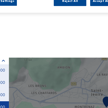
Settings
Reject All
Accept A
:00
:00
:00
:00