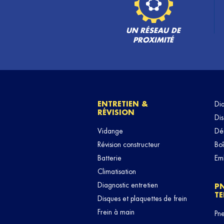
UN RÉSEAU DE
PROXIMITÉ
ENTRETIEN &
Di
RÉVISION
Dis
Vidange
Dé
Révision constructeur
Boî
Batterie
Em
Climatisation
Diagnostic entretien
P
TE
Disques et plaquettes de frein
Frein à main
Pn