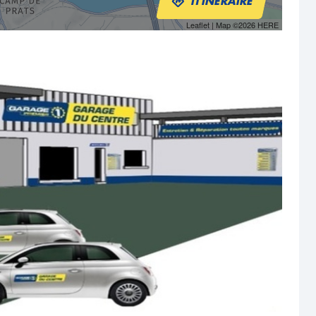
ITINÉRAIRE
Leaflet
| Map ©2026
HERE