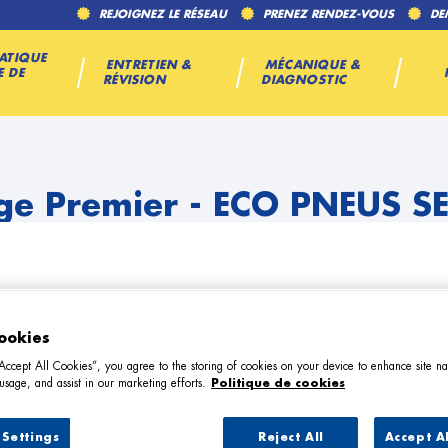
REJOIGNEZ LE RÉSEAU
PRENEZ RENDEZ-VOUS
DE
ATIQUE
ENTRETIEN &
MÉCANIQUE &
E DE
RÉVISION
DIAGNOSTIC
e Premier - ECO PNEUS S
ookies
“Accept All Cookies”, you agree to the storing of cookies on your device to enhance site na
TÉL
usage, and assist in our marketing efforts.
Politique de cookies
Settings
Reject All
Accept A
DEMANDE