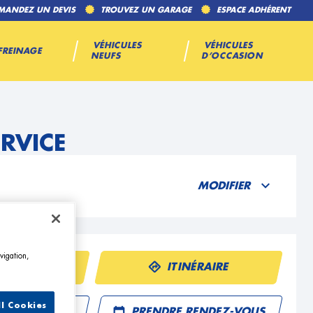
MANDEZ UN DEVIS
TROUVEZ UN GARAGE
ESPACE ADHÉRENT
VÉHICULES
VÉHICULES
FREINAGE
NEUFS
D’OCCASION
ERVICE
MODIFIER
vigation,
ÉPHONE
ITINÉRAIRE
ll Cookies
R UN DEVIS
PRENDRE RENDEZ-VOUS