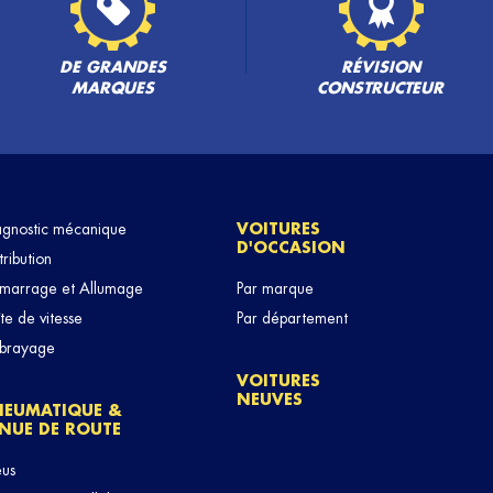
DE GRANDES
RÉVISION
MARQUES
CONSTRUCTEUR
agnostic mécanique
VOITURES
D'OCCASION
tribution
marrage et Allumage
Par marque
te de vitesse
Par département
brayage
VOITURES
NEUVES
NEUMATIQUE &
NUE DE ROUTE
eus