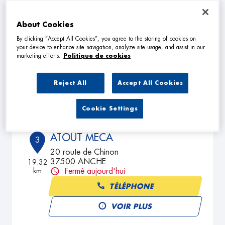
About Cookies
MECA SERVICES 37
2
By clicking “Accept All Cookies”, you agree to the storing of cookies on
12 rue Gustave Eiffel
your device to enhance site navigation, analyze site usage, and assist in our
37500 CHINON
13.73
marketing efforts.
Politique de cookies
km
Fermé aujourd'hui
TÉLÉPHONE
Reject All
Accept All Cookies
VOIR PLUS
Cookie Settings
ATOUT MECA
3
20 route de Chinon
37500 ANCHE
19.32
km
Fermé aujourd'hui
TÉLÉPHONE
VOIR PLUS