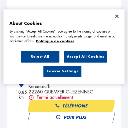
MC AUTO UTIL
2
About Cookies
6 Stank Nevez
22140 BEGARD
8.34
By clicking “Accept All Cookies”, you agree to the storing of cookies on
km
Fermé actuellement
your device to enhance site navigation, analyze site usage, and assist in our
marketing efforts.
Politique de cookies
TÉLÉPHONE
VOIR PLUS
Reject All
Accept All Cookies
Cookie Settings
GARAGE DE LA VALLEE
3
Keremarc'h
22260 QUEMPER GUEZENNEC
10.85
km
Fermé actuellement
TÉLÉPHONE
VOIR PLUS