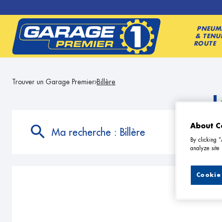
PNEUM
& TENU
ROUTE
Trouver un Garage Premier
Billère
L
About C
Ma recherche :
Billère
By clicking 
analyze site 
Cookie 