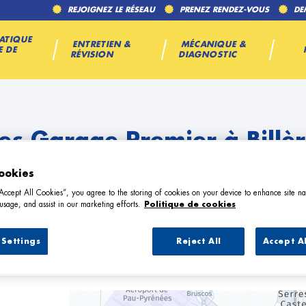
REJOIGNEZ LE RÉSEAU
PRENEZ RENDEZ-VOUS
DE
ATIQUE
ENTRETIEN &
MÉCANIQUE &
E DE
RÉVISION
DIAGNOSTIC
es Garage Premier à Billè
ookies
“Accept All Cookies”, you agree to the storing of cookies on your device to enhance site na
usage, and assist in our marketing efforts.
Politique de cookies
Settings
Reject All
Accept A
3 Garage Premier à Billère