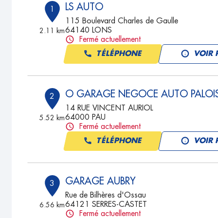
LS AUTO
1
115 Boulevard Charles de Gaulle
64140 LONS
2.11 km
Fermé actuellement
TÉLÉPHONE
VOIR 
O GARAGE NEGOCE AUTO PALOI
2
14 RUE VINCENT AURIOL
64000 PAU
5.52 km
Fermé actuellement
TÉLÉPHONE
VOIR 
GARAGE AUBRY
3
Rue de Bilhères d'Ossau
64121 SERRES-CASTET
6.56 km
Fermé actuellement