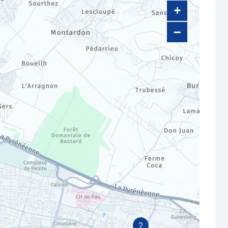
+
−
2