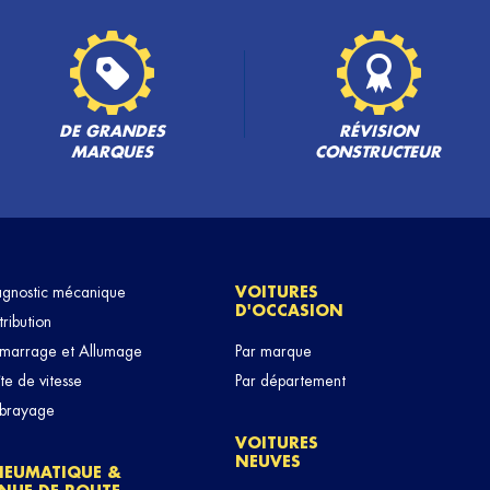
DE GRANDES
RÉVISION
MARQUES
CONSTRUCTEUR
agnostic mécanique
VOITURES
D'OCCASION
tribution
marrage et Allumage
Par marque
te de vitesse
Par département
brayage
VOITURES
NEUVES
NEUMATIQUE &