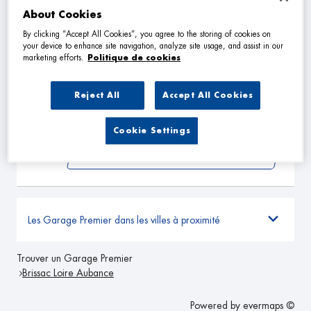
VOIR PLUS
About Cookies
By clicking “Accept All Cookies”, you agree to the storing of cookies on
your device to enhance site navigation, analyze site usage, and assist in our
GARAGE J.M JOUIS
marketing efforts.
Politique de cookies
2
Lieu-dit les Sablonnieres
49140 SEICHES SUR LE LOIR
26.17
Reject All
Accept All Cookies
km
Fermé aujourd'hui
TÉLÉPHONE
Cookie Settings
VOIR PLUS
Les Garage Premier dans les villes à proximité
Trouver un Garage Premier
Brissac Loire Aubance
Powered by
evermaps ©