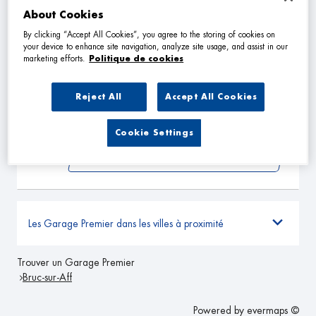
VOIR PLUS
About Cookies
By clicking “Accept All Cookies”, you agree to the storing of cookies on
your device to enhance site navigation, analyze site usage, and assist in our
BILLY AUTOS
marketing efforts.
Politique de cookies
2
9 La Gare
35470 PLÉCHÂTEL
19.35
Reject All
Accept All Cookies
km
Fermé actuellement
TÉLÉPHONE
Cookie Settings
VOIR PLUS
Les Garage Premier dans les villes à proximité
Trouver un Garage Premier
Bruc-sur-Aff
Powered by
evermaps ©