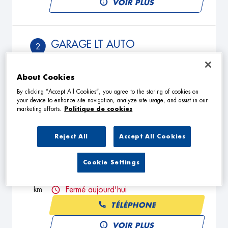
VOIR PLUS
GARAGE LT AUTO
2
339 Rue d'hesdin
62130 RAMECOURT
23.04
About Cookies
km
Fermé actuellement
By clicking “Accept All Cookies”, you agree to the storing of cookies on
TÉLÉPHONE
your device to enhance site navigation, analyze site usage, and assist in our
marketing efforts.
Politique de cookies
VOIR PLUS
Reject All
Accept All Cookies
SARL L.B. PIECES AUTO
3
Cookie Settings
Rue DE LA LAITERIE
62180 VERTON
24.97
km
Fermé aujourd'hui
TÉLÉPHONE
VOIR PLUS