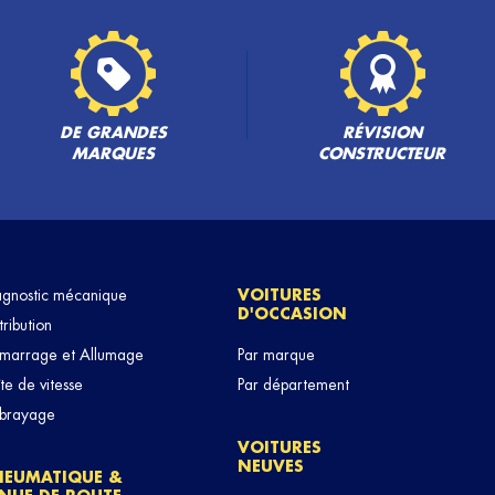
DE GRANDES
RÉVISION
MARQUES
CONSTRUCTEUR
agnostic mécanique
VOITURES
D'OCCASION
tribution
marrage et Allumage
Par marque
te de vitesse
Par département
brayage
VOITURES
NEUVES
NEUMATIQUE &