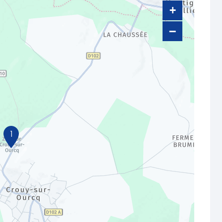
+
−
1