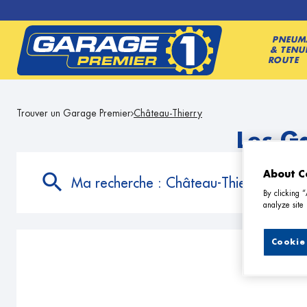
PNEUM
& TENU
ROUTE
Trouver un Garage Premier
Château-Thierry
Les G
About C
Ma recherche :
Château-Thierry
By clicking 
analyze site 
Cookie 