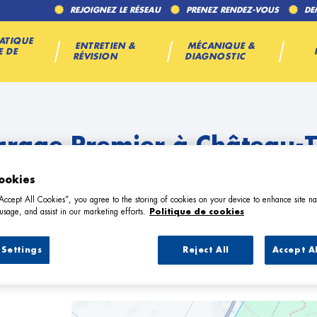
REJOIGNEZ LE RÉSEAU
PRENEZ RENDEZ-VOUS
DE
ATIQUE
ENTRETIEN &
MÉCANIQUE &
E DE
RÉVISION
DIAGNOSTIC
arage Premier à Château-T
ookies
“Accept All Cookies”, you agree to the storing of cookies on your device to enhance site na
usage, and assist in our marketing efforts.
Politique de cookies
Settings
Reject All
Accept A
1 Garage Premier à Château-Thierry