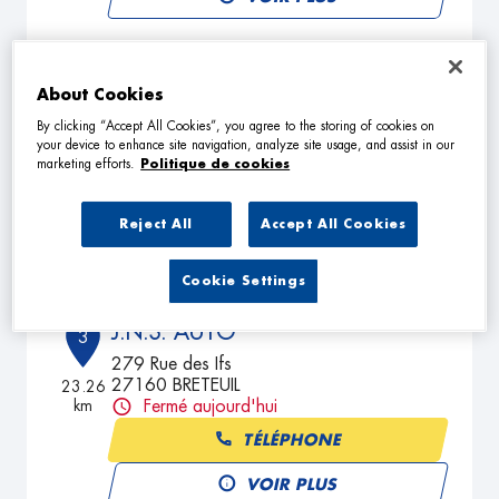
PRATICAUTO
2
About Cookies
105 Rue Ampere
By clicking “Accept All Cookies”, you agree to the storing of cookies on
27130 VERNEUIL D AVRE ET D ITON
19.59
your device to enhance site navigation, analyze site usage, and assist in our
km
Fermé aujourd'hui
marketing efforts.
Politique de cookies
TÉLÉPHONE
Reject All
Accept All Cookies
VOIR PLUS
Cookie Settings
J.N.S. AUTO
3
279 Rue des Ifs
27160 BRETEUIL
23.26
km
Fermé aujourd'hui
TÉLÉPHONE
VOIR PLUS