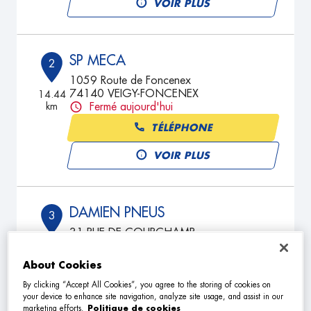
VOIR PLUS
SP MECA
2
1059 Route de Foncenex
74140 VEIGY-FONCENEX
14.44
km
Fermé aujourd'hui
TÉLÉPHONE
VOIR PLUS
DAMIEN PNEUS
3
31 RUE DE COURCHAMP
74890 BONS-EN-CHABLAIS
18.83
km
Fermé aujourd'hui
About Cookies
TÉLÉPHONE
By clicking “Accept All Cookies”, you agree to the storing of cookies on
your device to enhance site navigation, analyze site usage, and assist in our
VOIR PLUS
marketing efforts.
Politique de cookies