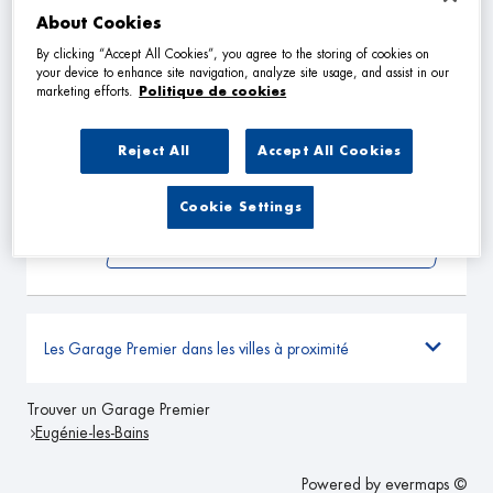
VOIR PLUS
About Cookies
By clicking “Accept All Cookies”, you agree to the storing of cookies on
your device to enhance site navigation, analyze site usage, and assist in our
SARL MZK AUTO
marketing efforts.
Politique de cookies
2
132 ROUTE DE LAURENCON
40090 CAMPAGNE
29.53
Reject All
Accept All Cookies
km
Fermé actuellement
TÉLÉPHONE
Cookie Settings
VOIR PLUS
Les Garage Premier dans les villes à proximité
Trouver un Garage Premier
Eugénie-les-Bains
Powered by
evermaps ©