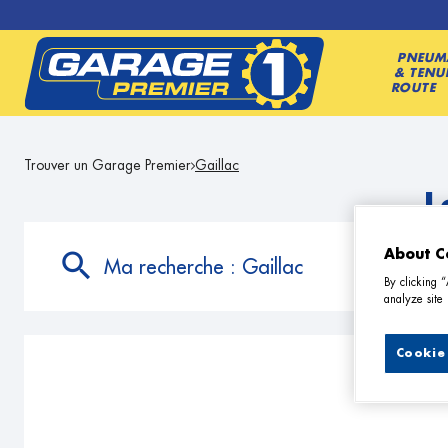
PNEUM
& TENU
ROUTE
Trouver un Garage Premier
Gaillac
L
About C
Ma recherche :
Gaillac
By clicking 
analyze site 
Cookie 