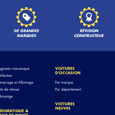
DE GRANDES
RÉVISION
MARQUES
CONSTRUCTEUR
agnostic mécanique
VOITURES
D'OCCASION
tribution
marrage et Allumage
Par marque
te de vitesse
Par département
brayage
VOITURES
NEUVES
NEUMATIQUE &