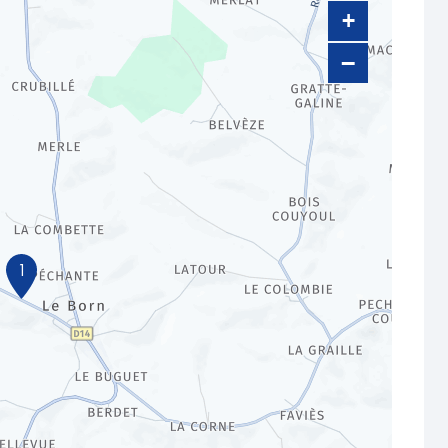
+
−
1