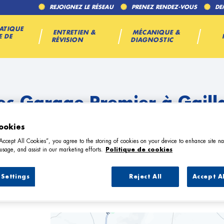
REJOIGNEZ LE RÉSEAU
PRENEZ RENDEZ-VOUS
DE
ATIQUE
ENTRETIEN &
MÉCANIQUE &
E DE
RÉVISION
DIAGNOSTIC
es Garage Premier à Gaill
ookies
“Accept All Cookies”, you agree to the storing of cookies on your device to enhance site na
usage, and assist in our marketing efforts.
Politique de cookies
Settings
Reject All
Accept A
1 Garage Premier à Gaillac