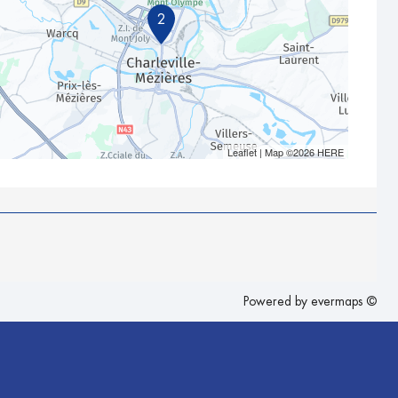
2
Leaflet
| Map ©2026
HERE
Powered by
evermaps ©