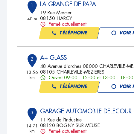
LA GRANGE DE PAPA
1
19 Rue Mercier
08150 HARCY
40 m
Fermé actuellement
TÉLÉPHONE
VOIR 
A+ GLASS
2
48 Avenue d'arches 08000 CHARLEVILLE-ME
08105 CHARLEVILLE-MEZIERES
13.56
km
Ouvert 09:00 - 12:00 et 13:00 - 18:00
TÉLÉPHONE
VOIR 
GARAGE AUTOMOBILE DELECOUR
3
11 Rue de l'Industrie
08120 BOGNY SUR MEUSE
14.71
km
Fermé actuellement