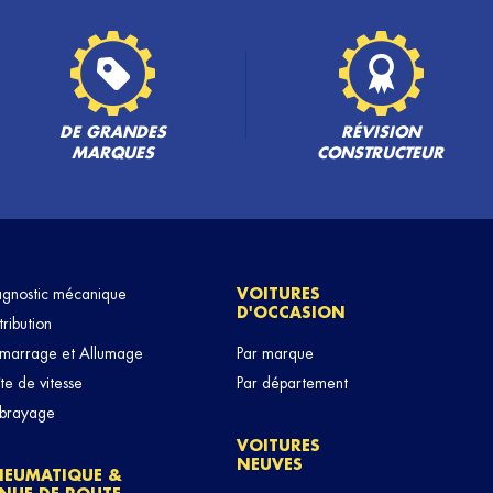
DE GRANDES
RÉVISION
MARQUES
CONSTRUCTEUR
agnostic mécanique
VOITURES
D'OCCASION
tribution
marrage et Allumage
Par marque
te de vitesse
Par département
brayage
VOITURES
NEUVES
NEUMATIQUE &