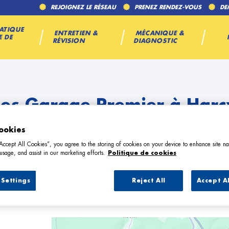
REJOIGNEZ LE RÉSEAU
PRENEZ RENDEZ-VOUS
DE
ATIQUE
ENTRETIEN &
MÉCANIQUE &
E DE
RÉVISION
DIAGNOSTIC
Les Garage Premier à Harc
ookies
“Accept All Cookies”, you agree to the storing of cookies on your device to enhance site na
usage, and assist in our marketing efforts.
Politique de cookies
Settings
Reject All
Accept A
3 Garage Premier à Harcy