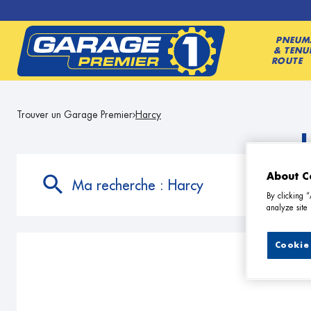
PNEUM
& TENU
ROUTE
Trouver un Garage Premier
Harcy
About C
Ma recherche :
Harcy
By clicking 
analyze site 
Cookie 