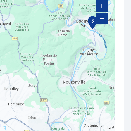
+
−
3