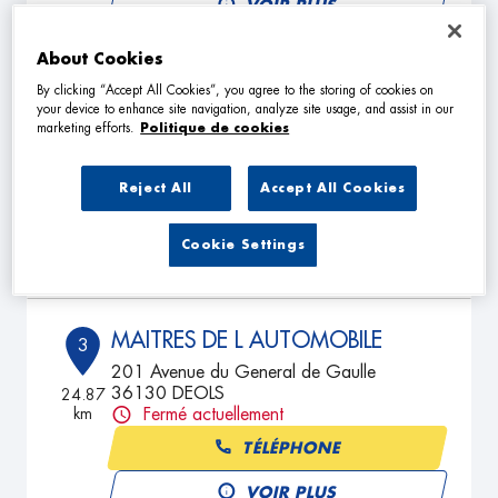
VOIR PLUS
About Cookies
By clicking “Accept All Cookies”, you agree to the storing of cookies on
ML SERVICES
2
your device to enhance site navigation, analyze site usage, and assist in our
1 Place du Gapion
marketing efforts.
Politique de cookies
18310 GRACAY
24.16
km
Fermé aujourd'hui
Reject All
Accept All Cookies
TÉLÉPHONE
Cookie Settings
VOIR PLUS
MAITRES DE L AUTOMOBILE
3
201 Avenue du General de Gaulle
36130 DEOLS
24.87
km
Fermé actuellement
TÉLÉPHONE
VOIR PLUS