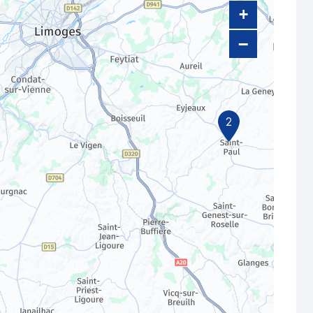
+
−
2