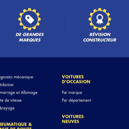
DE GRANDES
RÉVISION
MARQUES
CONSTRUCTEUR
agnostic mécanique
VOITURES
D'OCCASION
tribution
marrage et Allumage
Par marque
te de vitesse
Par département
brayage
VOITURES
NEUVES
NEUMATIQUE &