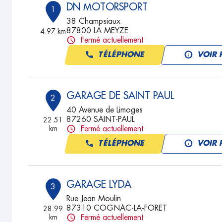
DN MOTORSPORT
1
38 Champsiaux
87800 LA MEYZE
4.97 km
Fermé actuellement
TÉLÉPHONE
VOIR 
GARAGE DE SAINT PAUL
2
40 Avenue de Limoges
87260 SAINT-PAUL
22.51
km
Fermé actuellement
TÉLÉPHONE
VOIR 
GARAGE LYDA
3
Rue Jean Moulin
87310 COGNAC-LA-FORET
28.99
km
Fermé actuellement