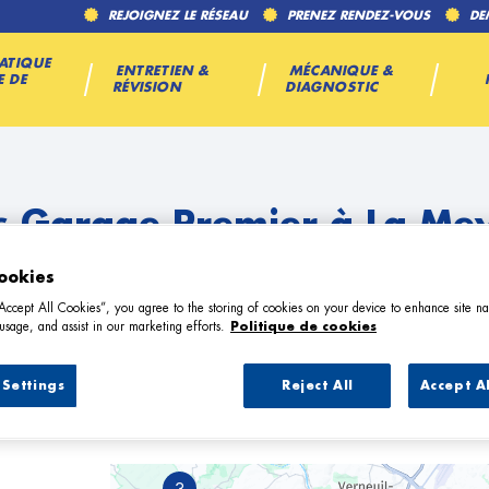
REJOIGNEZ LE RÉSEAU
PRENEZ RENDEZ-VOUS
DE
ATIQUE
ENTRETIEN &
MÉCANIQUE &
E DE
RÉVISION
DIAGNOSTIC
s Garage Premier à La Me
ookies
“Accept All Cookies”, you agree to the storing of cookies on your device to enhance site na
usage, and assist in our marketing efforts.
Politique de cookies
Settings
Reject All
Accept A
3 Garage Premier à La Meyze