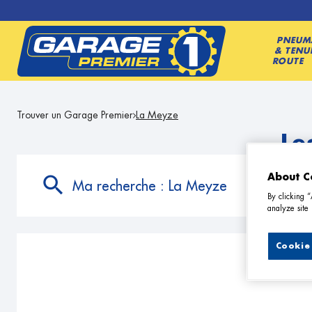
PNEUM
& TENU
ROUTE
Trouver un Garage Premier
La Meyze
Le
About C
Ma recherche :
La Meyze
By clicking 
analyze site 
Cookie 