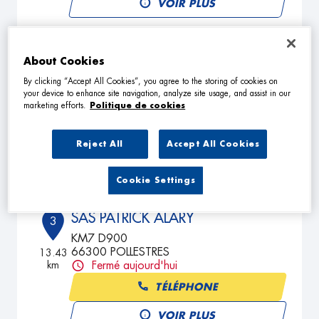
VOIR PLUS
GARAGE CARRENO
About Cookies
2
ZA AL CANYER
By clicking “Accept All Cookies”, you agree to the storing of cookies on
your device to enhance site navigation, analyze site usage, and assist in our
66690 PALAU DEL VIDRE
12.55
marketing efforts.
Politique de cookies
km
Fermé aujourd'hui
TÉLÉPHONE
Reject All
Accept All Cookies
VOIR PLUS
Cookie Settings
SAS PATRICK ALARY
3
KM7 D900
66300 POLLESTRES
13.43
km
Fermé aujourd'hui
TÉLÉPHONE
VOIR PLUS