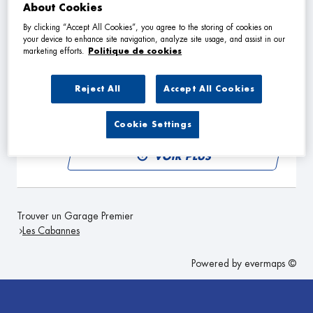
VOIR PLUS
About Cookies
By clicking “Accept All Cookies”, you agree to the storing of cookies on
your device to enhance site navigation, analyze site usage, and assist in our
marketing efforts.
Politique de cookies
NAS AUTOMOBILES
2
4A rue Joseph Delsaut
Reject All
Accept All Cookies
09300 LAVELANET
22.21
km
Fermé aujourd'hui
Cookie Settings
TÉLÉPHONE
VOIR PLUS
Trouver un Garage Premier
Les Cabannes
Powered by
evermaps ©