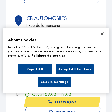
JCB AUTOMOBILES
2
1 Rue de la Banserie
50190 MILLIERES
6.03
km
Ouvert 08:30 - 12:00 et 14:00 -
18:00
About Cookies
TÉLÉPHONE
By clicking “Accept All Cookies”, you agree to the storing of cookies on
your device to enhance site navigation, analyze site usage, and assist in our
marketing efforts.
Politique de cookies
VOIR PLUS
Reject All
Accept All Cookies
LB AUTO
3
Cookie Settings
1 La Gare
50250 MONTSENELLE
12.31
km
Ouvert 09:00 - 18:00
TÉLÉPHONE