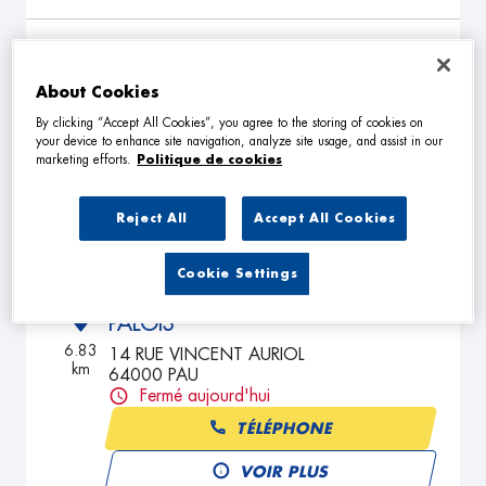
GARAGE AUBRY
2
Rue de Bilhères d'Ossau
About Cookies
64121 SERRES-CASTET
5.62
By clicking “Accept All Cookies”, you agree to the storing of cookies on
km
Fermé aujourd'hui
your device to enhance site navigation, analyze site usage, and assist in our
marketing efforts.
Politique de cookies
TÉLÉPHONE
VOIR PLUS
Reject All
Accept All Cookies
Cookie Settings
O GARAGE NEGOCE AUTO
3
PALOIS
6.83
14 RUE VINCENT AURIOL
km
64000 PAU
Fermé aujourd'hui
TÉLÉPHONE
VOIR PLUS