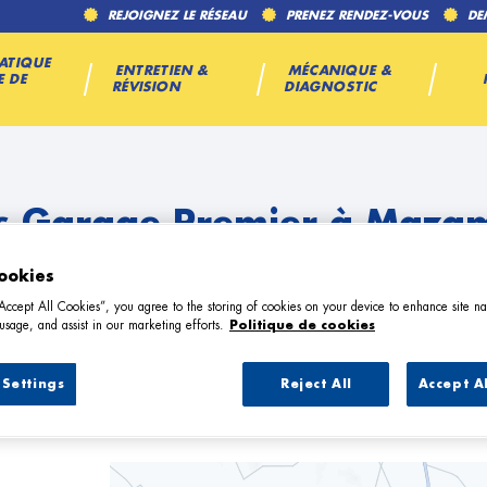
REJOIGNEZ LE RÉSEAU
PRENEZ RENDEZ-VOUS
DE
ATIQUE
ENTRETIEN &
MÉCANIQUE &
E DE
RÉVISION
DIAGNOSTIC
s Garage Premier à Maza
ookies
“Accept All Cookies”, you agree to the storing of cookies on your device to enhance site na
usage, and assist in our marketing efforts.
Politique de cookies
Settings
Reject All
Accept A
1 Garage Premier à Mazamet