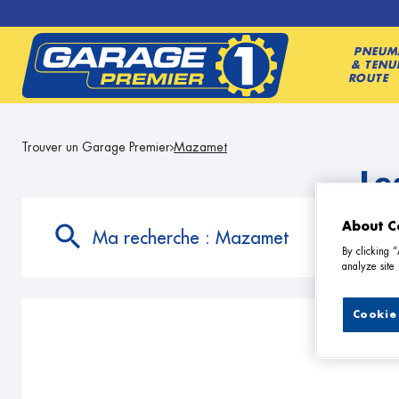
PNEUM
& TENU
ROUTE
Trouver un Garage Premier
Mazamet
Le
About C
Ma recherche :
Mazamet
By clicking 
analyze site 
Cookie 