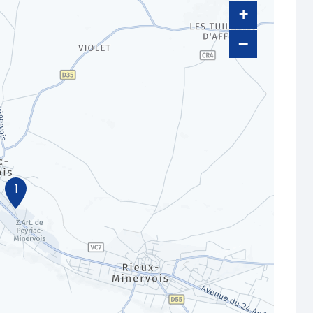
+
−
1