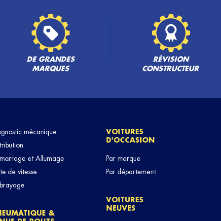
DE GRANDES
RÉVISION
MARQUES
CONSTRUCTEUR
agnostic mécanique
VOITURES
D'OCCASION
tribution
marrage et Allumage
Par marque
te de vitesse
Par département
brayage
VOITURES
NEUVES
NEUMATIQUE &