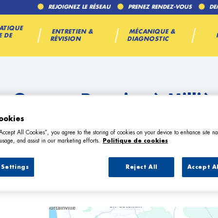
REJOIGNEZ LE RÉSEAU
PRENEZ RENDEZ-VOUS
DE
ATIQUE
ENTRETIEN &
MÉCANIQUE &
E DE
RÉVISION
DIAGNOSTIC
s Garage Premier à Milliè
ookies
“Accept All Cookies”, you agree to the storing of cookies on your device to enhance site na
usage, and assist in our marketing efforts.
Politique de cookies
Settings
Reject All
Accept A
7 Garage Premier à Millières