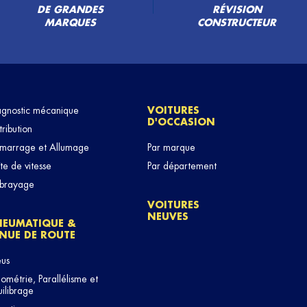
DE GRANDES
RÉVISION
MARQUES
CONSTRUCTEUR
PLUS
agnostic mécanique
VOITURES
D'OCCASION
tribution
marrage et Allumage
Par marque
te de vitesse
Par département
brayage
PLUS
VOITURES
NEUVES
NEUMATIQUE &
NUE DE ROUTE
eus
métrie, Parallélisme et
ilibrage