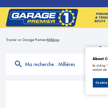
PNEUM
& TENU
ROUTE
Trouver un Garage Premier
Millières
Le
About C
Ma recherche :
Millières
By clicking 
analyze site 
Cookie 