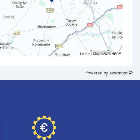
Leaflet
| Map ©2026
HERE
Powered by
evermaps ©