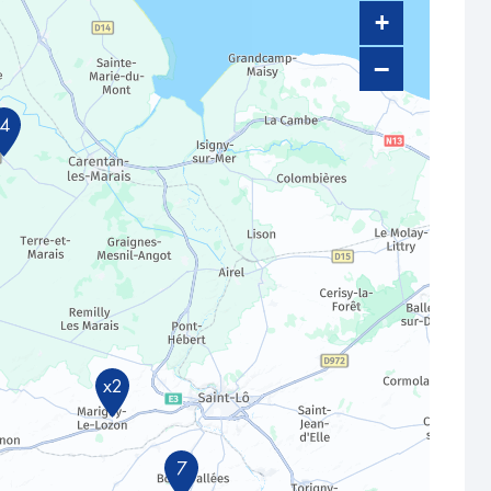
+
−
4
x2
7