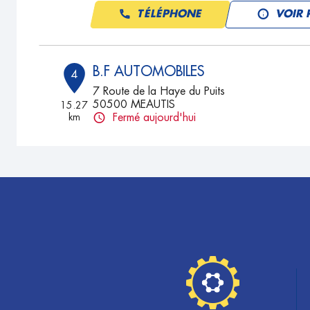
TÉLÉPHONE
VOIR 
B.F AUTOMOBILES
4
7 Route de la Haye du Puits
50500 MEAUTIS
15.27
km
Fermé aujourd'hui
TÉLÉPHONE
VOIR 
AUTO START
5
9 RUE DE SAINT LO MARIGNY
50570 MARIGNY LE LOZON
19.51
km
Fermé aujourd'hui
TÉLÉPHONE
VOIR 