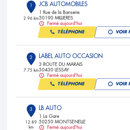
JCB AUTOMOBILES
1
1 Rue de la Banserie
50190 MILLIERES
2.96 km
Fermé aujourd'hui
TÉLÉPHONE
VOIR 
LABEL AUTO OCCASION
2
3 ROUTE DU MARAIS
50430 LESSAY
7.75 km
Fermé aujourd'hui
TÉLÉPHONE
VOIR 
LB AUTO
3
1 La Gare
50250 MONTSENELLE
12.89
km
Fermé aujourd'hui