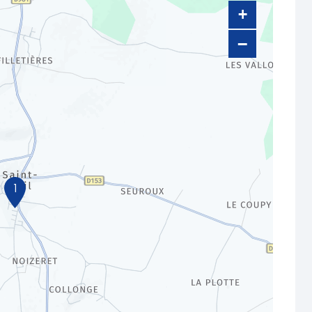
+
−
1