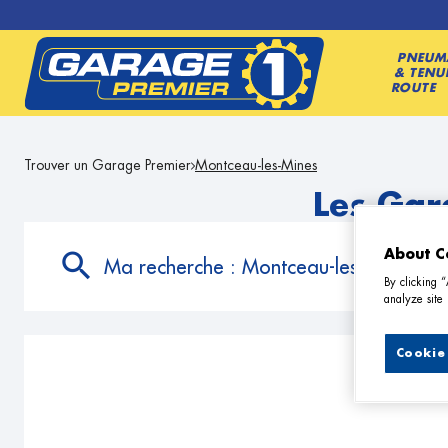
PNEUM
& TENU
ROUTE
Trouver un Garage Premier
Montceau-les-Mines
Les Gar
About C
Ma recherche :
Montceau-les-Mines
By clicking 
analyze site 
Cookie 
1