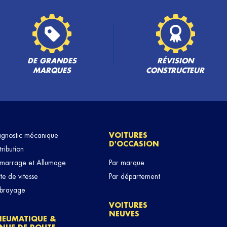
DE GRANDES
RÉVISION
MARQUES
CONSTRUCTEUR
agnostic mécanique
VOITURES
D'OCCASION
tribution
marrage et Allumage
Par marque
te de vitesse
Par département
brayage
VOITURES
NEUVES
NEUMATIQUE &