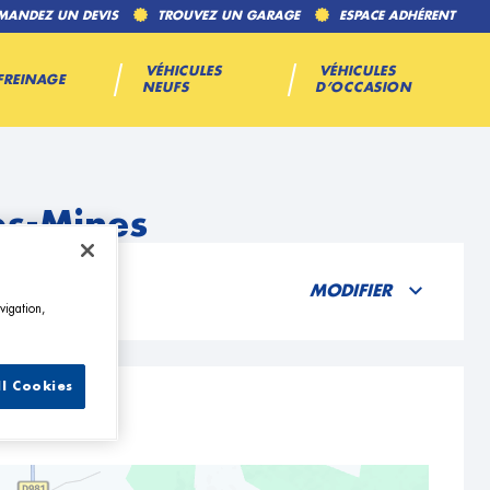
MANDEZ UN DEVIS
TROUVEZ UN GARAGE
ESPACE ADHÉRENT
VÉHICULES
VÉHICULES
FREINAGE
NEUFS
D’OCCASION
es-Mines
MODIFIER
vigation,
ll Cookies
es