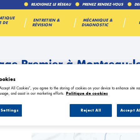
REJOIGNEZ LE RÉSEAU
PRENEZ RENDEZ-VOUS
DE
ATIQUE
ENTRETIEN &
MÉCANIQUE &
E DE
RÉVISION
DIAGNOSTIC
age Premier à Montceau-l
ookies
“Accept All Cookies”, you agree to the storing of cookies on your device to enhance site na
usage, and assist in our marketing efforts.
Politique de cookies
Settings
Reject All
Accept A
 Garage Premier à Montceau-les-Min