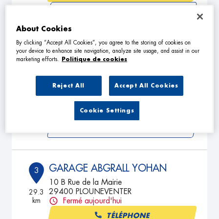
VOIR PLUS
About Cookies
By clicking “Accept All Cookies”, you agree to the storing of cookies on
GARAGE CHASSAGNE
your device to enhance site navigation, analyze site usage, and assist in our
2
marketing efforts.
Politique de cookies
Lieu-dit Lescom
29640 SCRIGNAC
19.71
km
Ouvert 08:30 - 12:00 et 13:30 -
Reject All
Accept All Cookies
18:00
TÉLÉPHONE
Cookie Settings
VOIR PLUS
GARAGE ABGRALL YOHAN
3
10 B Rue de la Mairie
29400 PLOUNEVENTER
29.3
km
Fermé aujourd'hui
TÉLÉPHONE