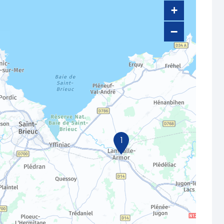
+
−
1