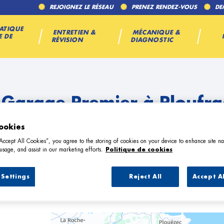
REJOIGNEZ LE RÉSEAU
PRENEZ RENDEZ-VOUS
DE
ATIQUE
ENTRETIEN &
MÉCANIQUE &
E DE
RÉVISION
DIAGNOSTIC
 Garage Premier à Ploufr
ookies
“Accept All Cookies”, you agree to the storing of cookies on your device to enhance site na
usage, and assist in our marketing efforts.
Politique de cookies
Settings
Reject All
Accept A
2 Garage Premier à Ploufragan