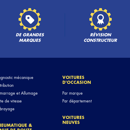
DE GRANDES
RÉVISION
MARQUES
CONSTRUCTEUR
agnostic mécanique
VOITURES
D'OCCASION
tribution
marrage et Allumage
Par marque
te de vitesse
Par département
brayage
VOITURES
NEUVES
NEUMATIQUE &