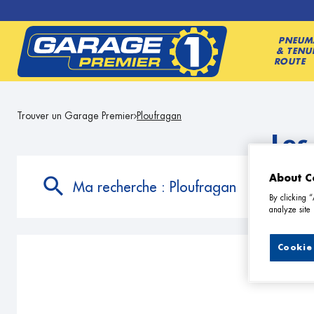
PNEUM
& TENU
ROUTE
Trouver un Garage Premier
Ploufragan
Les
About C
Ma recherche :
Ploufragan
By clicking 
analyze site 
Cookie 