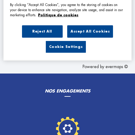
VOIR PLUS
By clicking “Accept All Cookies”, you agree to the storing of cookies on
your device to enhance site navigation, analyze site usage, and assist in our
marketing efforts.
Politique de cookies
Les Garage Premier dans les villes à proximité
Reject All
Accept All Cookies
Trouver un Garage Premier
Cookie Settings
Rohrbach-lès-Bitche
Powered by
evermaps ©
NOS ENGAGEMENTS