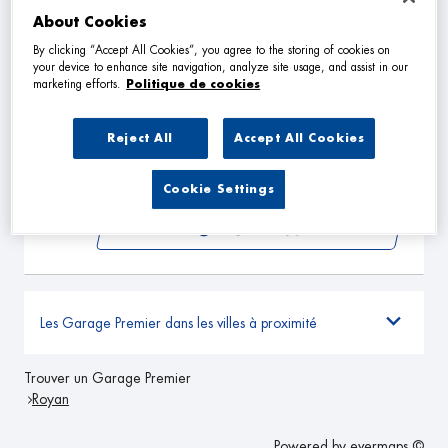
About Cookies
By clicking “Accept All Cookies”, you agree to the storing of cookies on
your device to enhance site navigation, analyze site usage, and assist in our
GTA SERVICES
2
marketing efforts.
Politique de cookies
17 avenue de la presqu'ile
17530 ARVERT
14.75
Reject All
Accept All Cookies
km
Ouvert 08:00 - 12:00 et 14:00 -
18:00
TÉLÉPHONE
Cookie Settings
VOIR PLUS
Les Garage Premier dans les villes à proximité
Trouver un Garage Premier
Royan
Powered by
evermaps ©