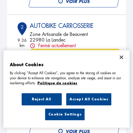
VOIR PLUS
AUTOBIKE CARROSSERIE
2
Zone Artisanale de Beauvent
22980 La Landec
9.36
km
Fermé actuellement
TÉLÉPHONE
About Cookies
VOIR PLUS
By clicking “Accept All Cookies”, you agree to the storing of cookies on
your device to enhance site navigation, analyze site usage, and assist in our
marketing efforts.
Politique de cookies
GARAGE MAHE VINCENT
3
14 RUE DE SAINT BRIEUC
Reject All
Accept All Cookies
35290 QUEDILLAC
19.3
km
Fermé actuellement
Cookie Settings
TÉLÉPHONE
VOIR PLUS