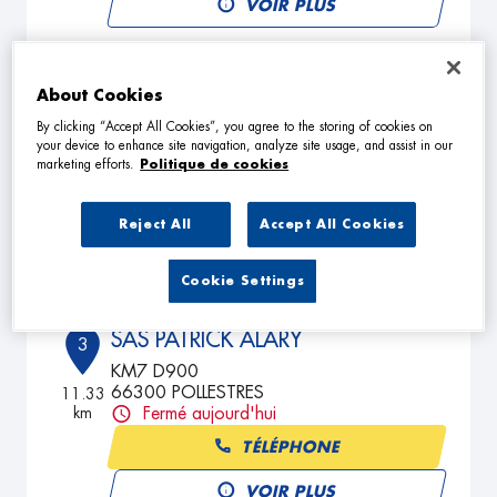
VOIR PLUS
GARAGE CARRENO
About Cookies
2
ZA AL CANYER
By clicking “Accept All Cookies”, you agree to the storing of cookies on
your device to enhance site navigation, analyze site usage, and assist in our
66690 PALAU DEL VIDRE
5.65
marketing efforts.
Politique de cookies
km
Fermé aujourd'hui
TÉLÉPHONE
Reject All
Accept All Cookies
VOIR PLUS
Cookie Settings
SAS PATRICK ALARY
3
KM7 D900
66300 POLLESTRES
11.33
km
Fermé aujourd'hui
TÉLÉPHONE
VOIR PLUS