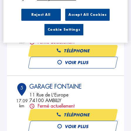
Reject All
Accept All Cookies
AUTO MECA 01
4
Cookie Settings
832 Route des Burgondes
01410 CHAMPFROMIER
16.92
km
Fermé actuellement
TÉLÉPHONE
VOIR PLUS
GARAGE FONTAINE
5
11 Rue de L'Europe
74100 AMBILLY
17.09
km
Fermé actuellement
TÉLÉPHONE
VOIR PLUS