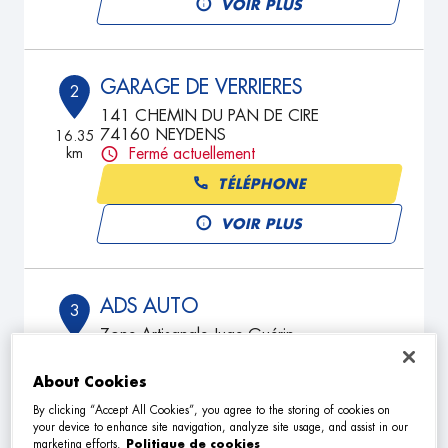
VOIR PLUS
GARAGE DE VERRIERES
2
141 CHEMIN DU PAN DE CIRE
74160 NEYDENS
16.35
km
Fermé actuellement
TÉLÉPHONE
VOIR PLUS
ADS AUTO
3
Zone Artisanale Juge Guérin
74160 BEAUMONT
16.89
km
Fermé actuellement
About Cookies
TÉLÉPHONE
By clicking “Accept All Cookies”, you agree to the storing of cookies on
your device to enhance site navigation, analyze site usage, and assist in our
VOIR PLUS
marketing efforts.
Politique de cookies