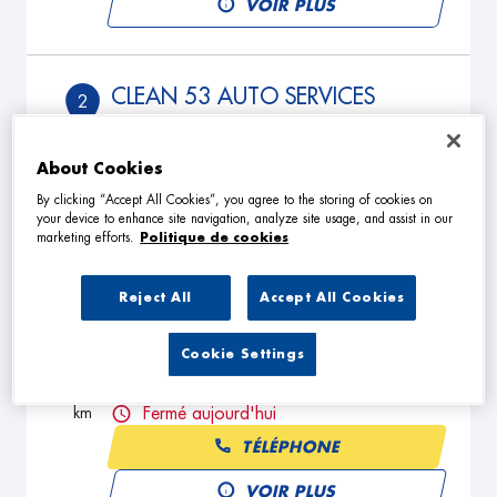
VOIR PLUS
CLEAN 53 AUTO SERVICES
2
165 Rue Bernard le Pecq
53000 LAVAL
6.67
About Cookies
km
Fermé aujourd'hui
By clicking “Accept All Cookies”, you agree to the storing of cookies on
TÉLÉPHONE
your device to enhance site navigation, analyze site usage, and assist in our
marketing efforts.
Politique de cookies
VOIR PLUS
Reject All
Accept All Cookies
REPARE AU'QUAI
3
Cookie Settings
71 Quai Paul Boudet
53000 LAVAL
7.35
km
Fermé aujourd'hui
TÉLÉPHONE
VOIR PLUS