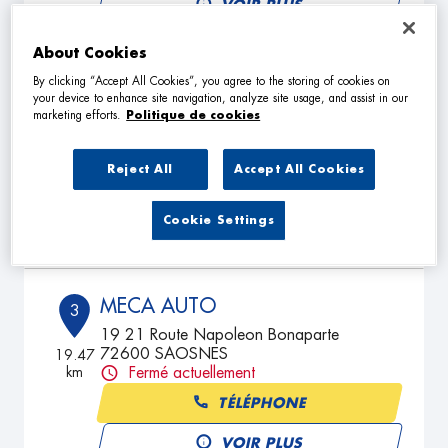
VOIR PLUS
About Cookies
By clicking “Accept All Cookies”, you agree to the storing of cookies on
A.R.O AUTO
2
your device to enhance site navigation, analyze site usage, and assist in our
2 rue Charles Baudelaire
marketing efforts.
Politique de cookies
61250 CONDE SUR SARTHE
15.41
km
Fermé actuellement
Reject All
Accept All Cookies
TÉLÉPHONE
Cookie Settings
VOIR PLUS
MECA AUTO
3
19 21 Route Napoleon Bonaparte
72600 SAOSNES
19.47
km
Fermé actuellement
TÉLÉPHONE
VOIR PLUS