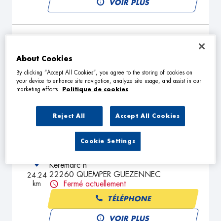
VOIR PLUS
MC AUTO UTIL
2
6 Stank Nevez
About Cookies
22140 BEGARD
21.22
By clicking “Accept All Cookies”, you agree to the storing of cookies on
km
Fermé actuellement
your device to enhance site navigation, analyze site usage, and assist in our
marketing efforts.
Politique de cookies
TÉLÉPHONE
VOIR PLUS
Reject All
Accept All Cookies
Cookie Settings
GARAGE DE LA VALLEE
3
Keremarc'h
22260 QUEMPER GUEZENNEC
24.24
km
Fermé actuellement
TÉLÉPHONE
VOIR PLUS