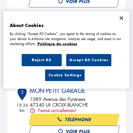
VOIR PLUS
CARROSSERIE LAGARDE
About Cookies
2
Garenne
By clicking “Accept All Cookies”, you agree to the storing of cookies on
your device to enhance site navigation, analyze site usage, and assist in our
47220 FALS
16.74
marketing efforts.
Politique de cookies
km
Fermé actuellement
TÉLÉPHONE
Reject All
Accept All Cookies
VOIR PLUS
Cookie Settings
MON PETIT GARAGE
3
1089 Avenue des Pyrénees
47340 LA CROIX-BLANCHE
19.36
km
Fermé actuellement
TÉLÉPHONE
VOIR PLUS