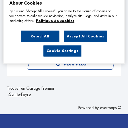
VOIR PLUS
About Cookies
By clicking “Accept All Cookies”, you agree to the storing of cookies on
your device to enhance site navigation, analyze site usage, and assist in our
marketing efforts.
Politique de cookies
GARAGE LEPRAT SARDENT
2
4 Rue Pierre Laliere
Reject All
Accept All Cookies
23250 SARDENT
10.88
km
Fermé actuellement
Cookie Settings
TÉLÉPHONE
VOIR PLUS
Trouver un Garage Premier
Sainte-Feyre
Powered by
evermaps ©