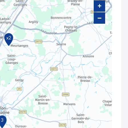
+
−
x2
3