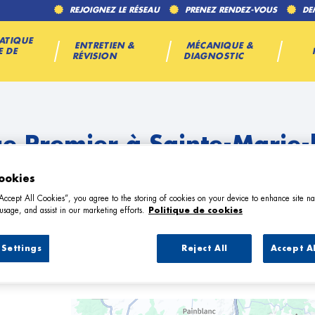
REJOIGNEZ LE RÉSEAU
PRENEZ RENDEZ-VOUS
DE
ATIQUE
ENTRETIEN &
MÉCANIQUE &
E DE
RÉVISION
DIAGNOSTIC
e Premier à Sainte-Marie-
ookies
“Accept All Cookies”, you agree to the storing of cookies on your device to enhance site na
usage, and assist in our marketing efforts.
Politique de cookies
Settings
Reject All
Accept A
arage Premier à Sainte-Marie-la-Bla