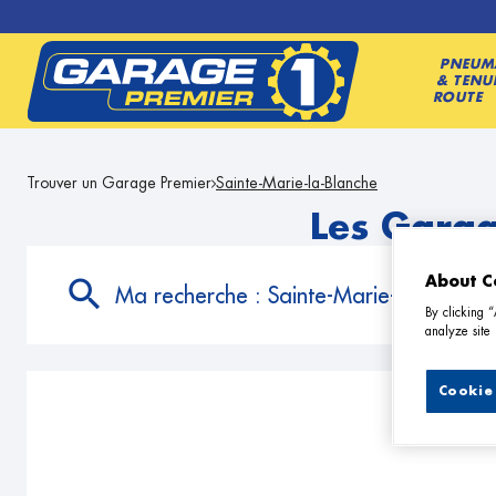
PNEUM
& TENU
ROUTE
Trouver un Garage Premier
Sainte-Marie-la-Blanche
Les Garag
About C
Ma recherche :
Sainte-Marie-la-Blanche
By clicking 
analyze site 
Cookie 
3 G