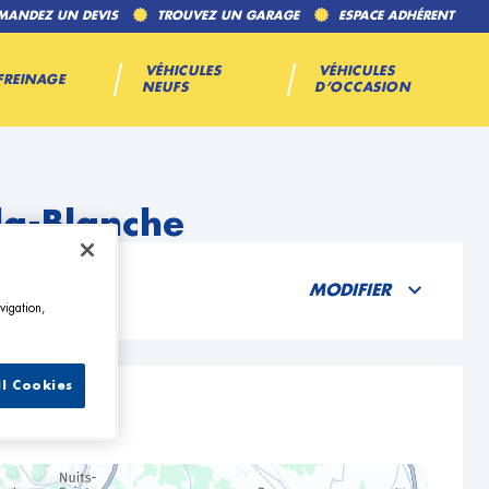
MANDEZ UN DEVIS
TROUVEZ UN GARAGE
ESPACE ADHÉRENT
VÉHICULES
VÉHICULES
FREINAGE
NEUFS
D’OCCASION
la-Blanche
MODIFIER
vigation,
ll Cookies
nche