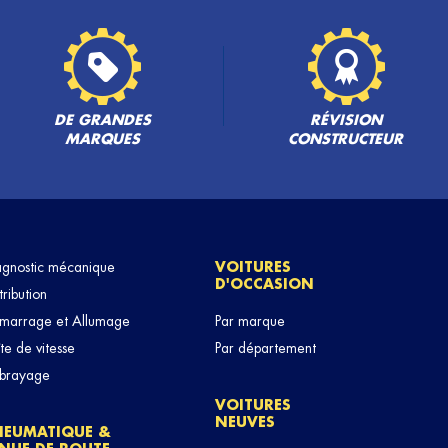
DE GRANDES
RÉVISION
MARQUES
CONSTRUCTEUR
agnostic mécanique
VOITURES
D'OCCASION
tribution
marrage et Allumage
Par marque
te de vitesse
Par département
brayage
VOITURES
NEUVES
NEUMATIQUE &