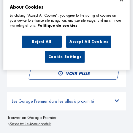
About Cookies
VOIR PLUS
By clicking “Accept All Cookies”, you agree to the storing of cookies on
your device to enhance site navigation, analyze site usage, and assist in our
marketing efforts.
Politique de cookies
GARAGE ANTOINE AUTOS
2
35 Rue Jacques Fauquet
Reject All
Accept All Cookies
76210 BOLBEC
25.94
km
Fermé aujourd'hui
Cookie Settings
TÉLÉPHONE
VOIR PLUS
Les Garage Premier dans les villes à proximité
Trouver un Garage Premier
Sassetot-le-Mauconduit