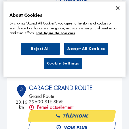
VOIR PLUS
About Cookies
By clicking “Accept All Cookies”, you agree to the storing of cookies on
CHTI GARAGE
2
your device to enhance site navigation, analyze site usage, and assist in our
62 Rue des Martyrs
marketing efforts.
Politique de cookies
22160 CALLAC
19.09
km
Fermé actuellement
Reject All
Accept All Cookies
TÉLÉPHONE
Cookie Settings
VOIR PLUS
GARAGE GRAND ROUTE
3
Grand Route
29600 STE SEVE
20.16
km
Fermé actuellement
TÉLÉPHONE
VOIR PLUS